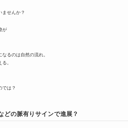
いませんか？
僚が
。
になるのは自然の流れ。
える。
のでは？
などの脈有りサインで進展？