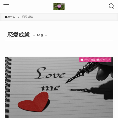
ホーム
恋愛成就
恋愛成就
– tag –
それ、実は両想いかも!?