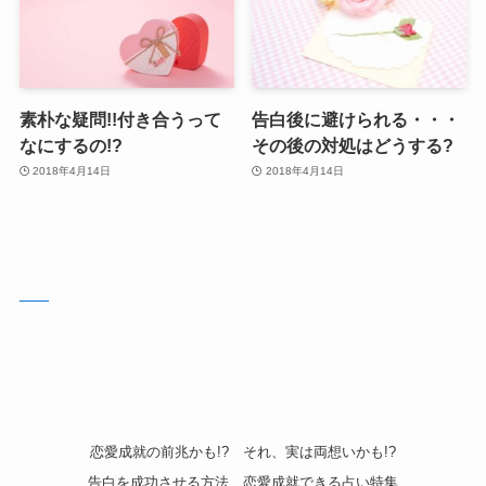
素朴な疑問!!付き合うって
告白後に避けられる・・・
なにするの!?
その後の対処はどうする?
2018年4月14日
2018年4月14日
___
恋愛成就の前兆かも!?
それ、実は両想いかも!?
告白を成功させる方法
恋愛成就できる占い特集