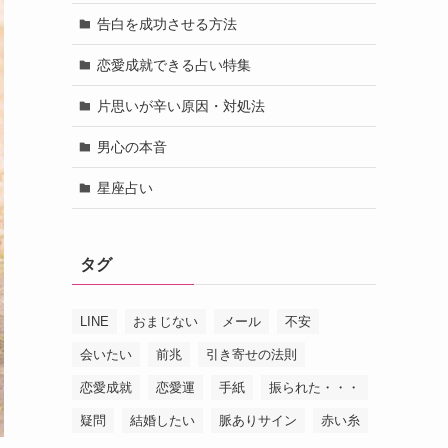
告白を成功させる方法
恋愛成就できる占い特集
片思いが辛い原因・対処法
男心の本音
星座占い
タグ
LINE
おまじない
メール
不安
会いたい
前兆
引き寄せの法則
恋愛成就
恋愛運
手紙
振られた・・・
疑問
結婚したい
脈ありサイン
赤い糸